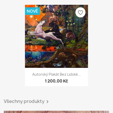
NOVÉ
favorite_border
Autorský Plakát Bez Lidské...
1 200,00 Kč
Všechny produkty
