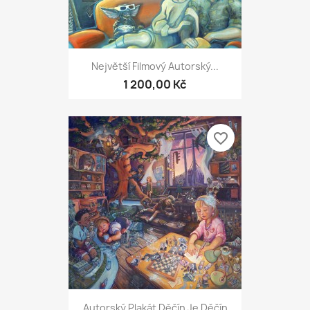
Největší Filmový Autorský...
1 200,00 Kč
favorite_border
Autorský Plakát Děčín Je Děčín