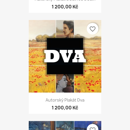
1 200,00 Kč
favorite_border
Autorský Plakát Dva
1 200,00 Kč