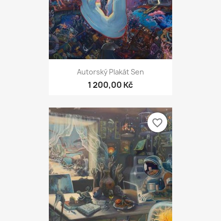
Autorský Plakát Sen
1 200,00 Kč
favorite_border